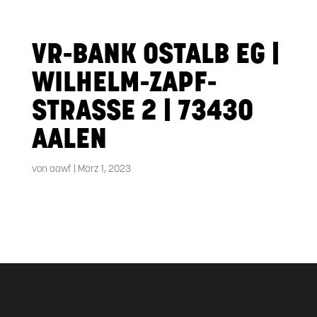
VR-BANK OSTALB EG |
WILHELM-ZAPF-
STRASSE 2 | 73430 A
ALEN
von
aawf
|
März 1, 2023